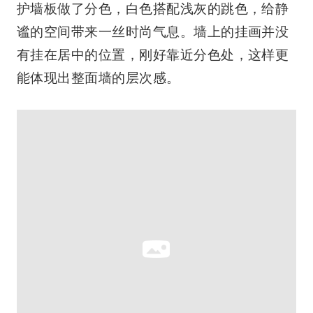
主卧吊灯选购了一款金色五金+白色玻璃的组
合，整体干净清爽，充满高级感。床头背景的
护墙板做了分色，白色搭配浅灰的跳色，给静
谧的空间带来一丝时尚气息。墙上的挂画并没
有挂在居中的位置，刚好靠近分色处，这样更
能体现出整面墙的层次感。