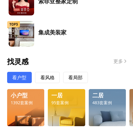
索菲亚整家定制
集成美装家
找灵感
更多
看户型
看风格
看局部
小户型
一居
二居
1392套案例
95套案例
483套案例