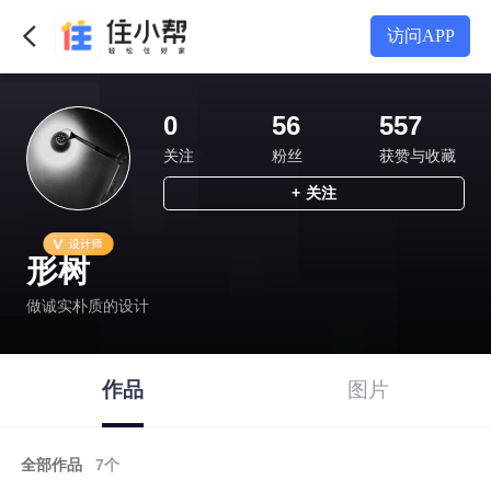
访问APP
0
56
557
关注
粉丝
获赞与收藏
+
关注
形树
做诚实朴质的设计
作品
图片
全部作品
7
个