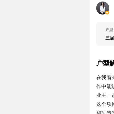
户型
三
户型
在我看
作中能
业主一
这个项
和改造