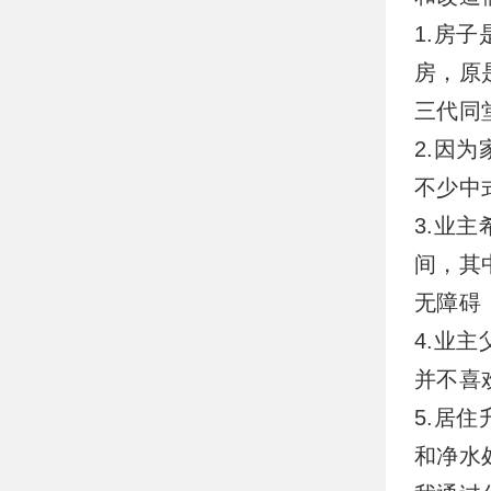
1.房
房，原
三代同
2.因
不少中
3.业
间，其
无障碍
4.业
并不喜
5.居
和净水