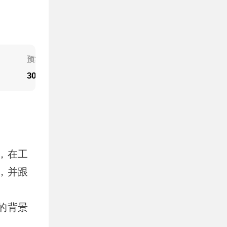
预算
软装
硬装
30万
3万
27万
，在工
，并跟
的背景