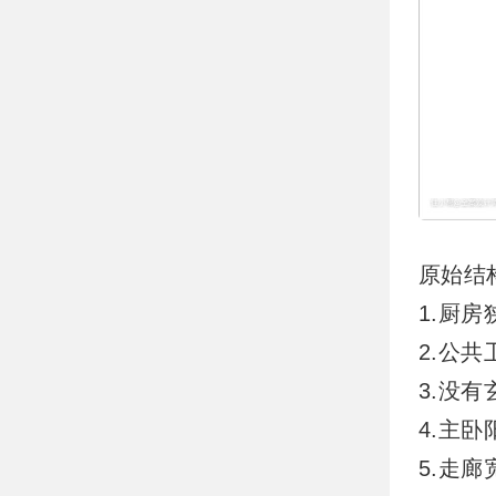
原始结
1.厨
2.公
3.没
4.主
5.走