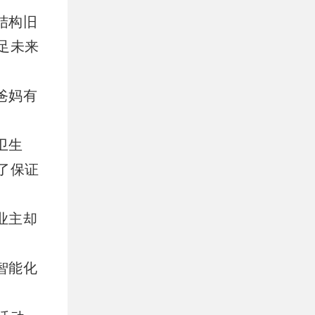
结构旧
足未来
爸妈有
卫生
了保证
业主却
智能化