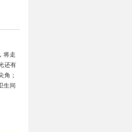
，将走
光还有
尖角；
卫生间