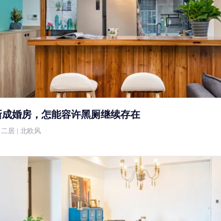
新成婚房，怎能容许黑厕继续存在
 | 二居 | 北欧风