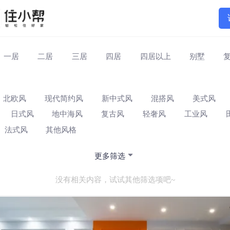
一居
二居
三居
四居
四居以上
别墅
北欧风
现代简约风
新中式风
混搭风
美式风
日式风
地中海风
复古风
轻奢风
工业风
法式风
其他风格
更多筛选
没有相关内容，试试其他筛选项吧~