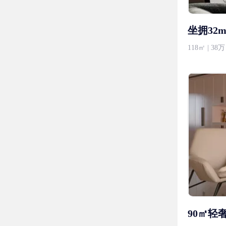
坐拥32
118㎡ | 3
90㎡