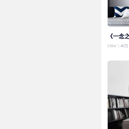
《一念之
110㎡ | 4