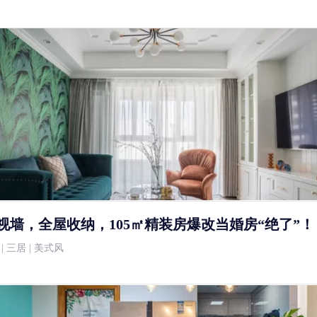
视墙，全屋收纳，105㎡精装房爆改当婚房“绝了”！
万 | 三居 | 美式风