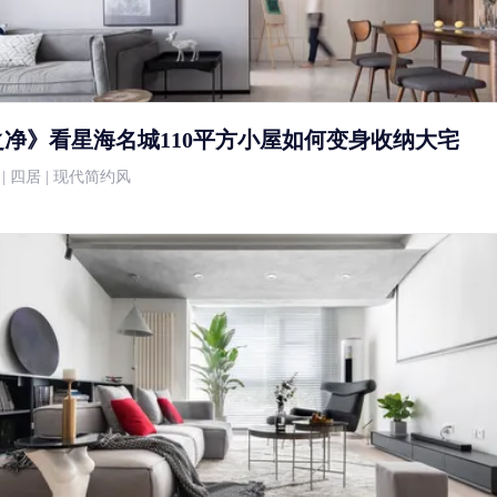
净》看星海名城110平方小屋如何变身收纳大宅
0万 | 四居 | 现代简约风