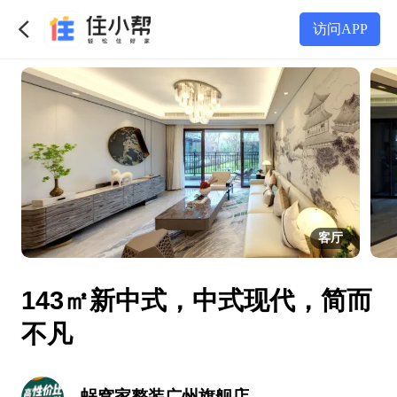
访问APP
客厅
143㎡新中式，中式现代，简而
不凡
蜗窝家整装广州旗舰店