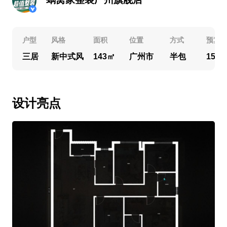
户型
风格
面积
位置
方式
预算
三居
新中式风
143㎡
广州市
半包
15万
设计亮点