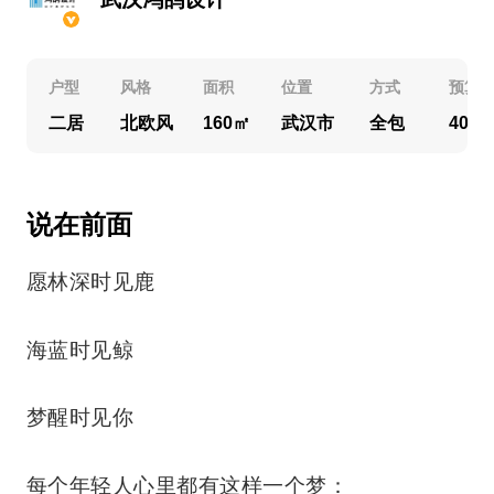
户型
风格
面积
位置
方式
预算
二居
北欧风
160㎡
武汉市
全包
40万
说在前面
愿林深时见鹿
海蓝时见鲸
梦醒时见你
每个年轻人心里都有这样一个梦：