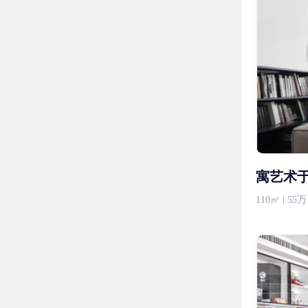
寓艺术
110㎡ | 5