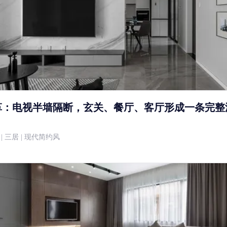
革：电视半墙隔断，玄关、餐厅、客厅形成一条完整
0万 | 三居 | 现代简约风