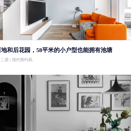
亩地和后花园，58平米的小户型也能拥有池塘
万 | 二居 | 现代简约风