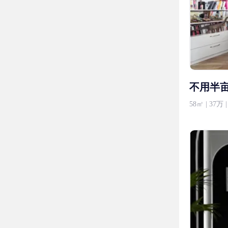
不用半
58㎡ | 37