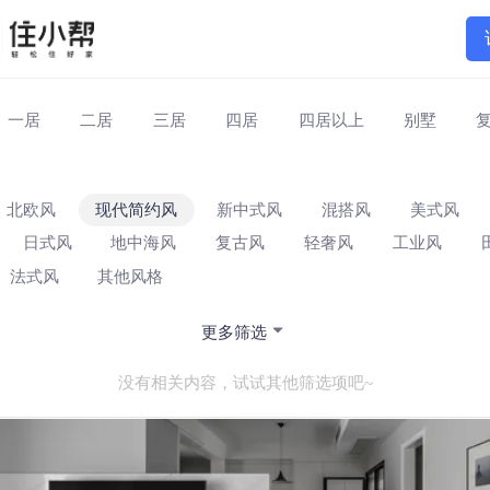
一居
二居
三居
四居
四居以上
别墅
北欧风
现代简约风
新中式风
混搭风
美式风
日式风
地中海风
复古风
轻奢风
工业风
法式风
其他风格
更多筛选
没有相关内容，试试其他筛选项吧~