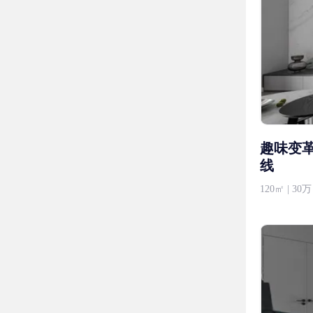
趣味变
线
120㎡ | 3