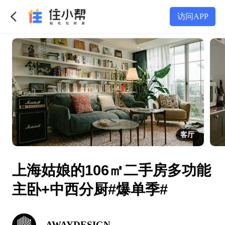
访问APP
客厅
上海姑娘的106㎡二手房多功能
主卧+中西分厨#爆单季#
AWAYDESIGN