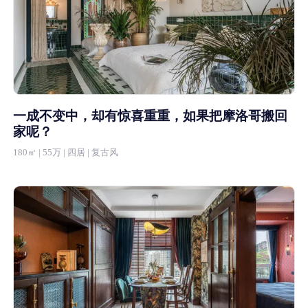
一成不变中，却有惊喜重重，如果把摩洛哥搬回
家呢？
180㎡ | 55万 | 四居 | 复古风