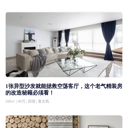
1张异型沙发就能拯救空荡客厅，这个老气精装房
的改造秘籍必须看！
200㎡ | 40万 | 四居 | 复古风