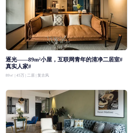
逐光——89m²小屋，互联网青年的清净二居室#
真实人家#
89㎡ | 45万 | 二居 | 复古风