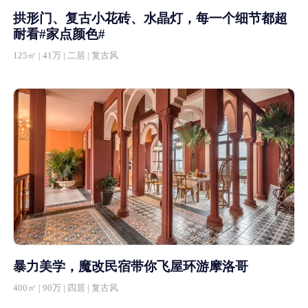
拱形门、复古小花砖、水晶灯，每一个细节都超
耐看#家点颜色#
125㎡ | 41万 | 二居 | 复古风
暴力美学，魔改民宿带你飞屋环游摩洛哥
400㎡ | 90万 | 四居 | 复古风