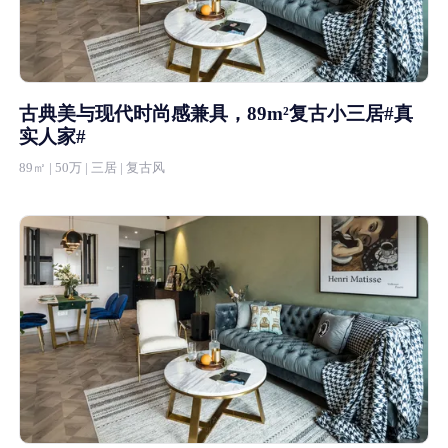
古典美与现代时尚感兼具，89m²复古小三居#真
实人家#
89㎡ | 50万 | 三居 | 复古风