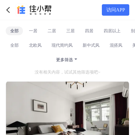
访问APP
全部
一居
二居
三居
四居
四居以上
别
全部
北欧风
现代简约风
新中式风
混搭风
更多筛选
没有相关内容，试试其他筛选项吧~