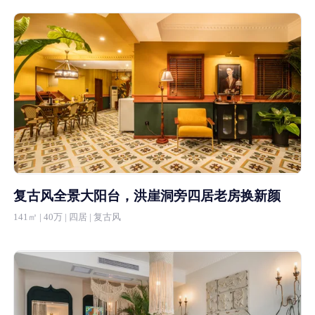
复古风全景大阳台，洪崖洞旁四居老房换新颜
141㎡ | 40万 | 四居 | 复古风