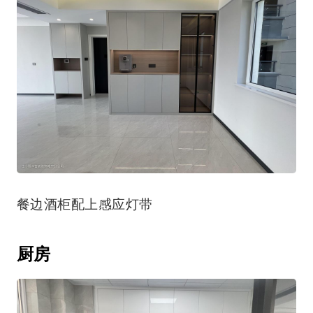
餐边酒柜配上感应灯带
厨房