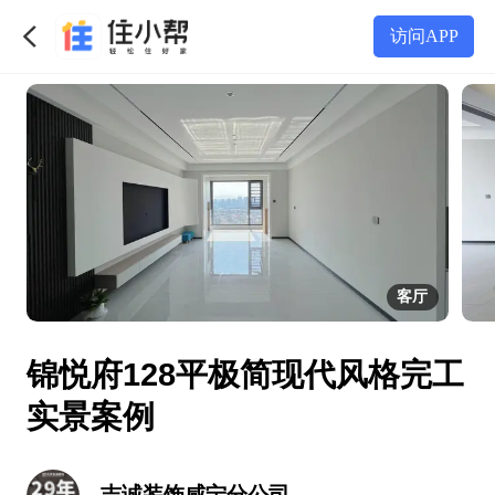
访问APP
客厅
锦悦府128平极简现代风格完工
实景案例
吉诚装饰咸宁分公司