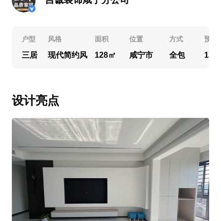
户型
风格
面积
位置
方式
预算
三居
现代简约风
128㎡
咸宁市
全包
13
设计亮点