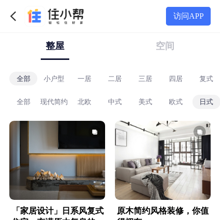
访问APP
整屋
空间
全部
小户型
一居
二居
三居
四居
复式
全部
现代简约
北欧
中式
美式
欧式
日式
「家居设计」日系风复式
原木简约风格装修，你值