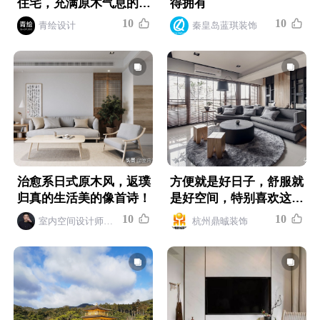
住宅，充满原木气息的家
得拥有
| 名筑设计
1
0
1
0
青绘设计
秦皇岛蓝琪装饰
治愈系日式原木风，返璞
方便就是好日子，舒服就
归真的生活美的像首诗！
是好空间，特别喜欢这个
现代日式风格
1
0
1
0
室内空间设计师吴京
杭州鼎晠装饰