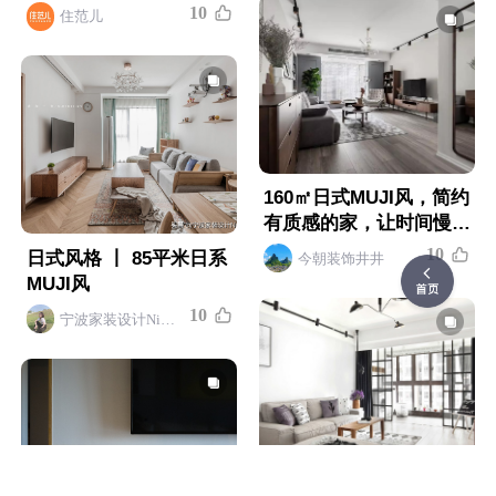
1
0
住范儿
160㎡日式MUJI风，简约
有质感的家，让时间慢下
来
1
0
日式风格 丨 85平米日系
今朝装饰井井
MUJI风
1
0
宁波家装设计Nicole