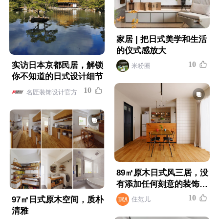
家居 | 把日式美学和生活
的仪式感放大
1
0
实访日本京都民居，解锁
米粉圈
你不知道的日式设计细节
1
0
名匠装饰设计官方
89㎡原木日式风三居，没
有添加任何刻意的装饰，
自然朴实
1
0
97㎡日式原木空间，质朴
住范儿
清雅