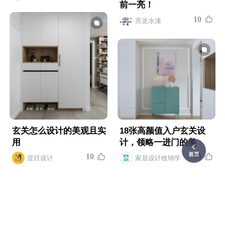
前一亮！
1
0
亮龙水漆
玄关怎么设计的美观且实
18张高颜值入户玄关设
用
计，领略一进门的美
1
0
1
0
壹目设计
家居设计收纳学