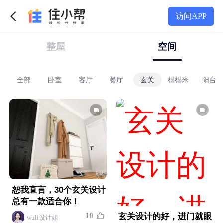
访问APP
整屋
空间
loft
全部
别墅
卧室
客厅
餐厅
玄关
榻榻米
阳台
地中海
田园
复古
工业
轻奢
混搭
恕我直言，30个玄关设计
总有一款适合你！
1
0
玄关设计的好，进门就眼
wuli设计姐