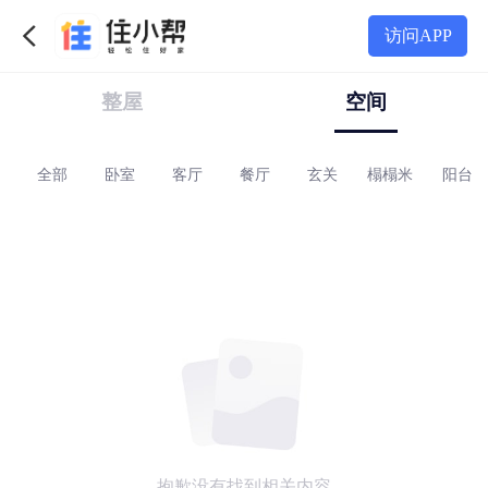
访问APP
整屋
空间
loft
全部
别墅
卧室
客厅
餐厅
玄关
榻榻米
阳台
地中海
田园
复古
工业
轻奢
混搭
抱歉没有找到相关内容