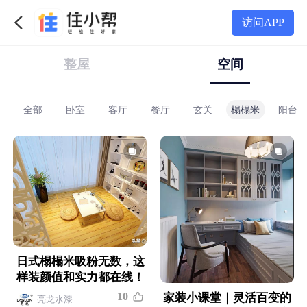
访问APP
整屋
空间
loft
全部
别墅
卧室
客厅
餐厅
玄关
榻榻米
阳台
地中海
田园
复古
工业
轻奢
混搭
日式榻榻米吸粉无数，这
样装颜值和实力都在线！
1
0
家装小课堂｜灵活百变的
亮龙水漆