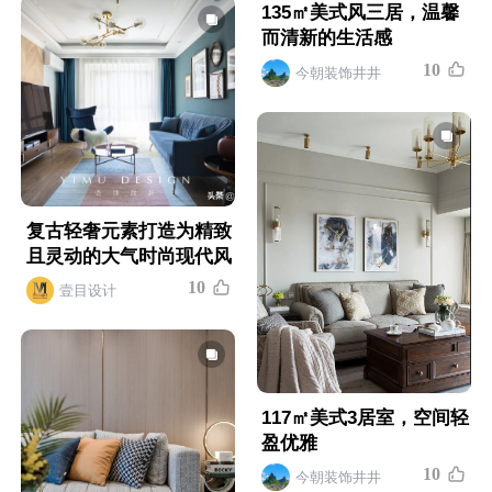
135㎡美式风三居，温馨
而清新的生活感
1
0
今朝装饰井井
复古轻奢元素打造为精致
且灵动的大气时尚现代风
1
0
壹目设计
117㎡美式3居室，空间轻
盈优雅
1
0
今朝装饰井井