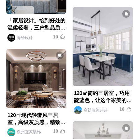
「家居设计」恰到好处的
温柔轻奢，三户型品质美
学家 | 圣易文
1
0
青绘设计
120㎡简约三居室，巧用
靛蓝色，让这个家美的与
众不同
1
0
今朝装饰井井
120㎡现代轻奢风三居
室，高级灰质感，精致有
格调的家
1
0
泉州宜家装饰