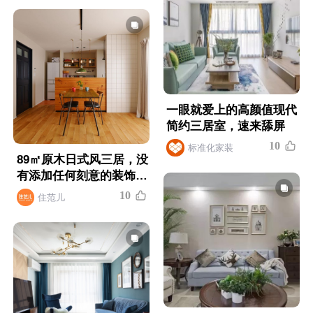
一眼就爱上的高颜值现代
简约三居室，速来舔屏
1
0
标准化家装
89㎡原木日式风三居，没
有添加任何刻意的装饰，
自然朴实
1
0
住范儿