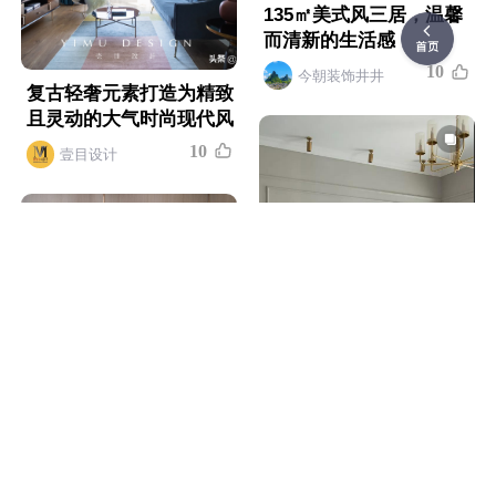
135㎡美式风三居，温馨
而清新的生活感
1
0
今朝装饰井井
复古轻奢元素打造为精致
且灵动的大气时尚现代风
1
0
壹目设计
117㎡美式3居室，空间轻
「家居设计」恰到好处的
盈优雅
温柔轻奢，三户型品质美
1
0
学家 | 圣易文
今朝装饰井井
1
0
青绘设计