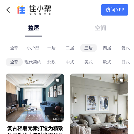
访问APP
整屋
空间
全部
小户型
一居
二居
三居
四居
复式
全部
现代简约
北欧
中式
美式
欧式
日式
复古轻奢元素打造为精致