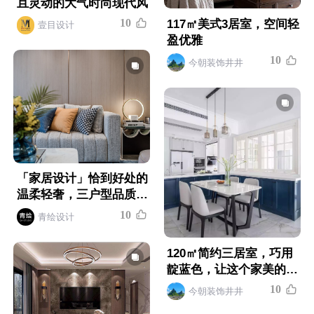
且灵动的大气时尚现代风
1
0
117㎡美式3居室，空间轻
壹目设计
盈优雅
1
0
今朝装饰井井
「家居设计」恰到好处的
温柔轻奢，三户型品质美
学家 | 圣易文
1
0
青绘设计
120㎡简约三居室，巧用
靛蓝色，让这个家美的与
众不同
1
0
今朝装饰井井