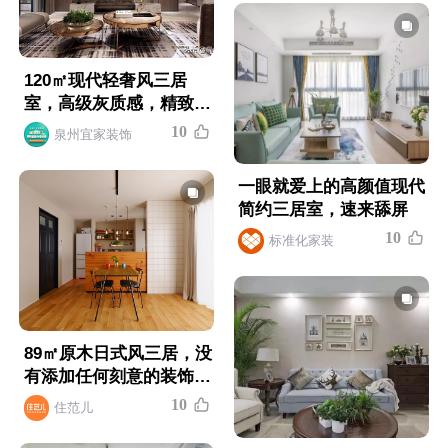
120㎡现代轻奢风三居
室，高级灰质感，精致有
格调的家
1
0
泉州宜家装饰
一眼就爱上的高颜值现代
简约三居室，速来舔屏
1
0
标准化家装
89㎡原木日式风三居，没
有添加任何刻意的装饰，
自然朴实
1
0
住范儿