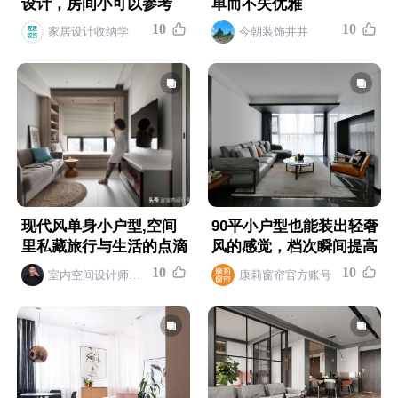
设计，房间小可以参考
单而不失优雅
1
0
1
0
家居设计收纳学
今朝装饰井井
现代风单身小户型,空间
90平小户型也能装出轻奢
里私藏旅行与生活的点滴
风的感觉，档次瞬间提高
1
0
1
0
室内空间设计师吴京
康莉窗帘官方账号