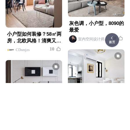
灰色调，小户型，8090的
最爱
小户型如何装修？58㎡两
1
0
室内空间设计师吴京
房，北欧风格！清爽又温
馨
1
0
CDsmjzs
48㎡轻古典风小户型，简
单而不失优雅
23张小户型简约书桌搭配
1
0
今朝装饰井井
设计，房间小可以参考