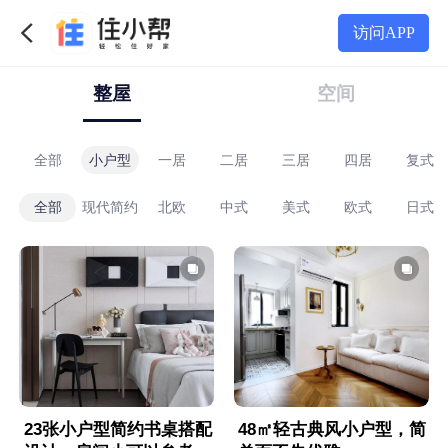
访问APP
整屋
空间
全部
小户型
一居
二居
三居
四居
复式
全部
现代简约
北欧
中式
美式
欧式
日式
23张小户型简约书桌搭配
48㎡轻古典风小户型，简